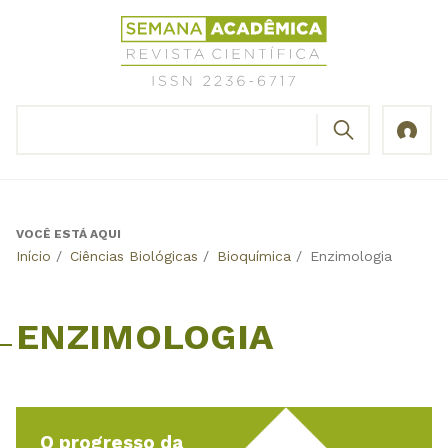
Jump
Revista
to
Científica
navigation
Semana
Acadêmica
BUSCAR
ISSN
Formulário
2236-
de
6717
busca
VOCÊ ESTÁ AQUI
Back
Início
/
Ciências Biológicas
/
Bioquímica
/
Enzimologia
to
top
ENZIMOLOGIA
O progresso da