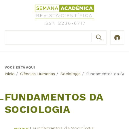
Jump
Revista
to
Científica
navigation
Semana
Acadêmica
BUSCAR
ISSN
Formulário
2236-
de
6717
busca
VOCÊ ESTÁ AQUI
Back
Início
/
Ciências Humanas
/
Sociologia
/
Fundamentos da Soci
to
top
FUNDAMENTOS DA
SOCIOLOGIA
Fundamentos da Sociologia