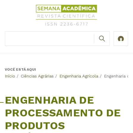
Jump
Revista
to
Científica
navigation
Semana
Acadêmica
BUSCAR
ISSN
Formulário
2236-
de
6717
busca
VOCÊ ESTÁ AQUI
Back
Início
/
Ciências Agrárias
/
Engenharia Agrícola
/
Engenharia de
to
top
ENGENHARIA DE
PROCESSAMENTO DE
PRODUTOS