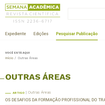
Jump
Revista
to
Científica
BUSCAR
navigation
Formulário
Semana
de
Acadêmica
busca
ISSN
Menu
2236-
Expediente
Edições
Pesquisar Publicação
institutional
6717
VOCÊ ESTÁ AQUI
Back
Início
/
Outras Áreas
to
top
OUTRAS ÁREAS
Outras Áreas
ARTIGO
OS DESAFIOS DA FORMAÇÃO PROFISSIONAL DO TR