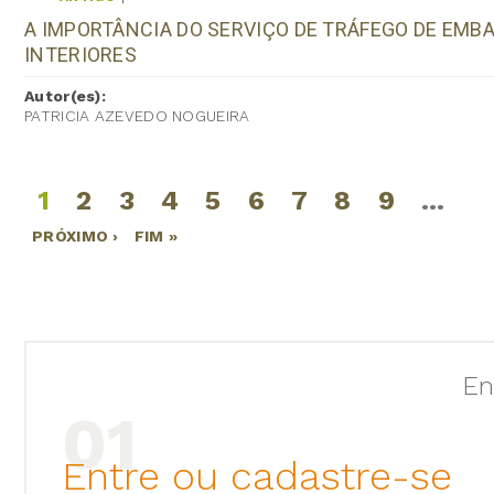
A IMPORTÂNCIA DO SERVIÇO DE TRÁFEGO DE EM
INTERIORES
Autor(es):
PATRICIA AZEVEDO NOGUEIRA
1
2
3
4
5
6
7
8
9
…
Páginas
PRÓXIMO ›
FIM »
En
Entre ou cadastre-se