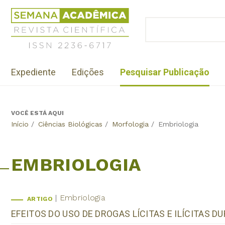
Jump
Revista
to
Científica
BUSCAR
navigation
Formulário
Semana
de
Acadêmica
busca
ISSN
Menu
2236-
Expediente
Edições
Pesquisar Publicação
institutional
6717
VOCÊ ESTÁ AQUI
Back
Início
/
Ciências Biológicas
/
Morfologia
/
Embriologia
to
top
EMBRIOLOGIA
Embriologia
ARTIGO
EFEITOS DO USO DE DROGAS LÍCITAS E ILÍCITAS 