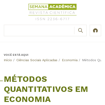
Jump
Revista
to
Científica
navigation
Semana
Acadêmica
BUSCAR
ISSN
Formulário
2236-
de
6717
busca
VOCÊ ESTÁ AQUI
Back
Início
/
Ciências Sociais Aplicadas
/
Economia
/
Métodos Quan
to
top
MÉTODOS
QUANTITATIVOS EM
ECONOMIA