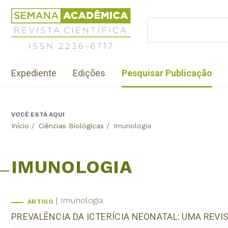
Jump
Revista
to
Científica
BUSCAR
navigation
Formulário
Semana
de
Acadêmica
busca
ISSN
Menu
2236-
Expediente
Edições
Pesquisar Publicação
institutional
6717
VOCÊ ESTÁ AQUI
Back
Início
/
Ciências Biológicas
/
Imunologia
to
top
IMUNOLOGIA
Imunologia
ARTIGO
PREVALÊNCIA DA ICTERÍCIA NEONATAL: UMA REVI