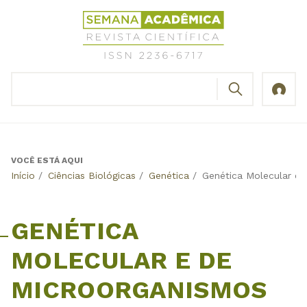
Jump
Revista
to
Científica
navigation
Semana
Acadêmica
BUSCAR
ISSN
Formulário
2236-
de
6717
busca
VOCÊ ESTÁ AQUI
Back
Início
/
Ciências Biológicas
/
Genética
/
Genética Molecular e 
to
top
GENÉTICA
MOLECULAR E DE
MICROORGANISMOS