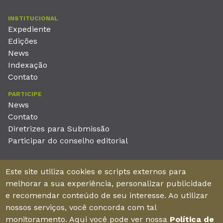
INSTITUCIONAL
Expediente
Edições
News
Indexação
Contato
PARTICIPE
News
Contato
Diretrizes para Submissão
Participar do conselho editorial
EDITORA
Este site utiliza cookies e scripts externos para
Unieducar Inteligência Educacional Ltda
melhorar a sua experiência, personalizar publicidade
CNPJ: 05.569.970/0001-26
e recomendar conteúdo de seu interesse. Ao utilizar
Av. Desembargador Moreira, No. 2001 – 11º andar - Bairro
nossos serviços, você concorda com tal
Aldeota
monitoramento. Aqui você pode ver nossa
Política de
Fortaleza – Ceará - Brasil - CEP 60170-001