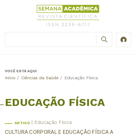
Jump
Revista
to
Científica
navigation
Semana
Acadêmica
BUSCAR
ISSN
Formulário
2236-
de
6717
busca
VOCÊ ESTÁ AQUI
Back
Início
/
Ciências da Saúde
/
Educação Física
to
top
EDUCAÇÃO FÍSICA
Educação Física
ARTIGO
CULTURA CORPORAL E EDUCAÇÃO FÍSICA A