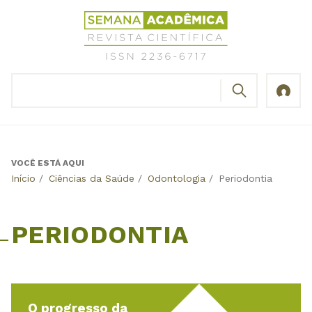
Jump
Revista
to
Científica
navigation
Semana
Acadêmica
BUSCAR
ISSN
Formulário
2236-
de
6717
busca
VOCÊ ESTÁ AQUI
Back
Início
/
Ciências da Saúde
/
Odontologia
/
Periodontia
to
top
PERIODONTIA
O progresso da