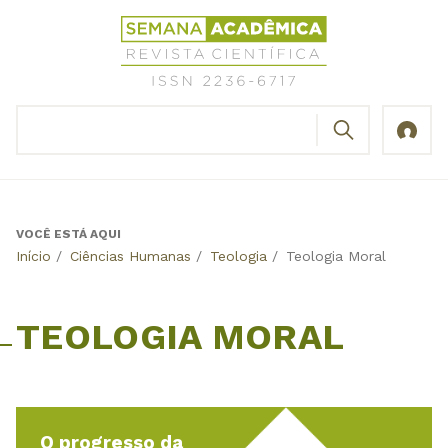
Jump
Revista
to
Científica
navigation
Semana
Acadêmica
BUSCAR
ISSN
Formulário
2236-
de
6717
busca
VOCÊ ESTÁ AQUI
Back
Início
/
Ciências Humanas
/
Teologia
/
Teologia Moral
to
top
TEOLOGIA MORAL
O progresso da