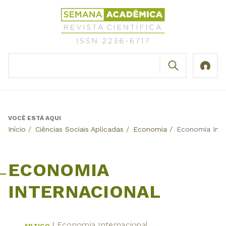
Jump
Revista
to
Científica
navigation
Semana
Acadêmica
BUSCAR
ISSN
Formulário
2236-
de
6717
busca
VOCÊ ESTÁ AQUI
Back
Início
/
Ciências Sociais Aplicadas
/
Economia
/
Economia Inte
to
top
ECONOMIA
INTERNACIONAL
Economia Internacional