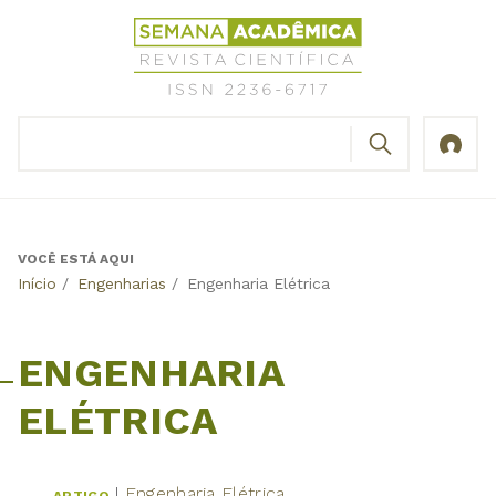
Jump
Revista
to
Científica
navigation
Semana
Acadêmica
BUSCAR
ISSN
Formulário
2236-
de
6717
busca
VOCÊ ESTÁ AQUI
Back
Início
/
Engenharias
/
Engenharia Elétrica
to
top
ENGENHARIA
ELÉTRICA
Engenharia Elétrica