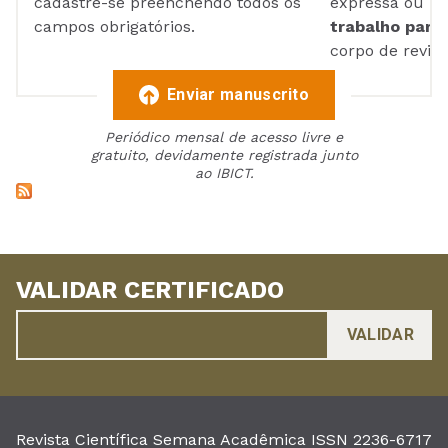
cadastre-se preenchendo todos os
expressa ou ul
campos obrigatórios.
trabalho para 
corpo de reviso
Enviar manuscrito
Periódico mensal de acesso livre e
gratuito, devidamente registrada junto
ao IBICT.
VALIDAR CERTIFICADO
Revista Científica Semana Acadêmica ISSN 2236-6717