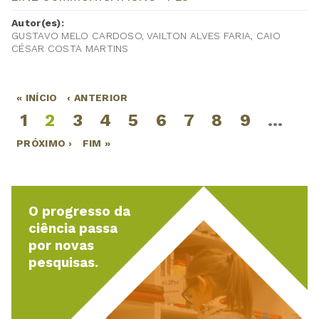
Autor(es):
GUSTAVO MELO CARDOSO, VAILTON ALVES FARIA, CAIO
CÉSAR COSTA MARTINS
« INÍCIO
‹ ANTERIOR
Páginas
1
2
3
4
5
6
7
8
9
…
PRÓXIMO ›
FIM »
O progresso da
ciência passa
por novas
pesquisas.