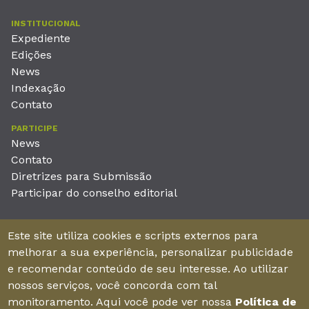
INSTITUCIONAL
Expediente
Edições
News
Indexação
Contato
PARTICIPE
News
Contato
Diretrizes para Submissão
Participar do conselho editorial
EDITORA
Este site utiliza cookies e scripts externos para
Unieducar Inteligência Educacional Ltda
melhorar a sua experiência, personalizar publicidade
CNPJ: 05.569.970/0001-26
e recomendar conteúdo de seu interesse. Ao utilizar
Av. Desembargador Moreira, No. 2001 – 11º andar - Bairro
nossos serviços, você concorda com tal
Aldeota
monitoramento. Aqui você pode ver nossa
Política de
Fortaleza – Ceará - Brasil - CEP 60170-001